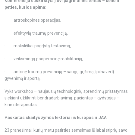
Konferencija suskirstyta į dvi pagrindines temas – kelio ir
peties, kurios apima:
·
artroskopines operacijas,
·
efektyvią traumų prevenciją,
·
moksliškai pagrįstą testavimą,
·
veiksmingą pooperacinę reabilitaciją,
·
antrinę traumų prevenciją – saugų grįžimą į pilnavertį
gyvenimą ir sportą.
Vyks workshop – naujausių technologinių sprendimų pristatymas
siekiant užtikrinti bendradarbiavimą: pacientas – gydytojas –
kineziterapeutas.
Paskaitas skaitys žymūs lektoriai iš Europos ir JAV.
23 pranešimai, kurių metu patirties semsimės iš labai stiprių savo