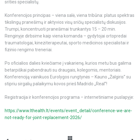
srities specialistų.
Konferencijos principas – viena salė, viena tribūna: platus spektras
tikslingų pranešimų ir aktyvios visų sričių specialistų diskusijos.
Trumpi, koncentruoti pranešimai trunkantys 15 – 20 min.
Renginyje dirbsime kaip viena komanda – gydytojai ortopredai
traumatologai, kineziterapeutai, sporto medicinos specialistai ir
fizinio rengimo treneriai.
Po oficialios dalies kviečiame į vakarienę, kurios metu bus galima
betarpiškai pabendrauti su draugais, kolegomis, mentoriais.
Konferenciją vainikuos Eurolygos rungtynės – Kauno „Žalgiris” su
stipriu sirgalių palaikymu kovos prieš Madrido „Real”!
Registracija ir konferencijos programa – internetiniame puslapyje:
https://www.lthealth.lt/events/event_detail/conference-we-are-
not-ready-for-joint-replacement-2026/