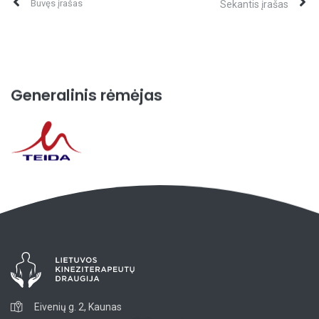
Buvęs įrašas
Sekantis įrašas
Generalinis rėmėjas
Eivenių g. 2, Kaunas