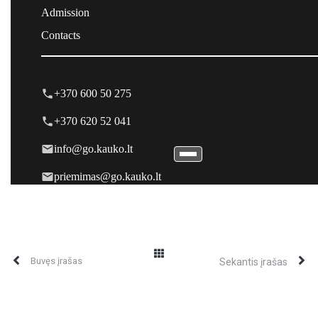
Buvęs įrašas
Sekantis įrašas