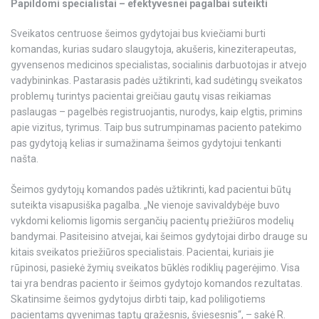
Papildomi specialistai – efektyvesnei pagalbai suteikti
Sveikatos centruose šeimos gydytojai bus kviečiami burti
komandas, kurias sudaro slaugytoja, akušeris, kineziterapeutas,
gyvensenos medicinos specialistas, socialinis darbuotojas ir atvejo
vadybininkas. Pastarasis padės užtikrinti, kad sudėtingų sveikatos
problemų turintys pacientai greičiau gautų visas reikiamas
paslaugas – pagelbės registruojantis, nurodys, kaip elgtis, primins
apie vizitus, tyrimus. Taip bus sutrumpinamas paciento patekimo
pas gydytoją kelias ir sumažinama šeimos gydytojui tenkanti
našta.
Šeimos gydytojų komandos padės užtikrinti, kad pacientui būtų
suteikta visapusiška pagalba. „Ne vienoje savivaldybėje buvo
vykdomi keliomis ligomis sergančių pacientų priežiūros modelių
bandymai. Pasiteisino atvejai, kai šeimos gydytojai dirbo drauge su
kitais sveikatos priežiūros specialistais. Pacientai, kuriais jie
rūpinosi, pasiekė žymių sveikatos būklės rodiklių pagerėjimo. Visa
tai yra bendras paciento ir šeimos gydytojo komandos rezultatas.
Skatinsime šeimos gydytojus dirbti taip, kad poliligotiems
pacientams gyvenimas taptų gražesnis, šviesesnis“, – sakė R.