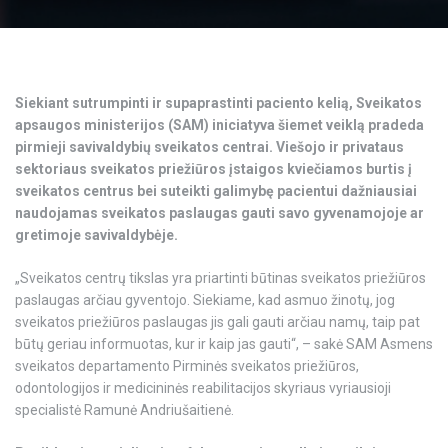
Siekiant sutrumpinti ir supaprastinti paciento kelią, Sveikatos
apsaugos ministerijos (SAM) iniciatyva šiemet veiklą pradeda
pirmieji savivaldybių sveikatos centrai. Viešojo ir privataus
sektoriaus sveikatos priežiūros įstaigos kviečiamos burtis į
sveikatos centrus bei suteikti galimybę pacientui dažniausiai
naudojamas sveikatos paslaugas gauti savo gyvenamojoje ar
gretimoje savivaldybėje.
„Sveikatos centrų tikslas yra priartinti būtinas sveikatos priežiūros
paslaugas arčiau gyventojo. Siekiame, kad asmuo žinotų, jog
sveikatos priežiūros paslaugas jis gali gauti arčiau namų, taip pat
būtų geriau informuotas, kur ir kaip jas gauti“, – sakė SAM Asmens
sveikatos departamento Pirminės sveikatos priežiūros,
odontologijos ir medicininės reabilitacijos skyriaus vyriausioji
specialistė Ramunė Andriušaitienė.