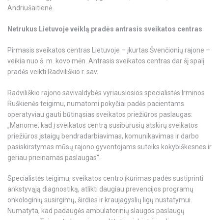
Andriušaitienė.
Netrukus Lietuvoje veiklą pradės antrasis sveikatos centras
Pirmasis sveikatos centras Lietuvoje – įkurtas Švenčionių rajone –
veikia nuo š. m. kovo mėn. Antrasis sveikatos centras dar šį spalį
pradės veikti Radviliškio r. sav.
Radviliškio rajono savivaldybės vyriausiosios specialistės Irminos
Ruškienės teigimu, numatomi pokyčiai padės pacientams
operatyviau gauti būtinąsias sveikatos priežiūros paslaugas:
„Manome, kad į sveikatos centrą susibūrusių atskirų sveikatos
priežiūros įstaigų bendradarbiavimas, komunikavimas ir darbo
pasiskirstymas mūsų rajono gyventojams suteiks kokybiškesnes ir
geriau prieinamas paslaugas“.
Specialistės teigimu, sveikatos centro įkūrimas padės sustiprinti
ankstyvąją diagnostiką, atlikti daugiau prevencijos programų
onkologinių susirgimų, širdies ir kraujagyslių ligų nustatymui.
Numatyta, kad padaugės ambulatorinių slaugos paslaugų