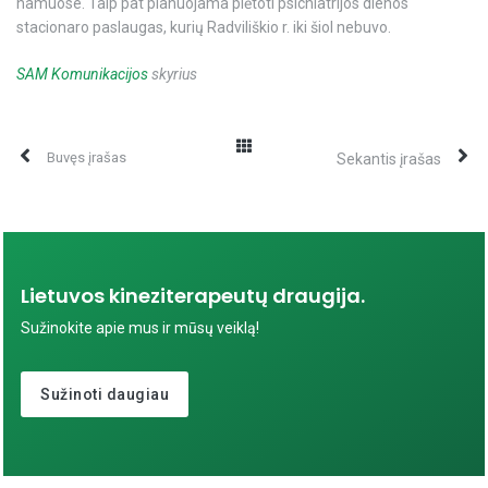
namuose. Taip pat planuojama plėtoti psichiatrijos dienos
stacionaro paslaugas, kurių Radviliškio r. iki šiol nebuvo.
SAM Komunikacijos
skyrius
Buvęs įrašas
Sekantis įrašas
Lietuvos kineziterapeutų draugija.
Sužinokite apie mus ir mūsų veiklą!
Sužinoti daugiau